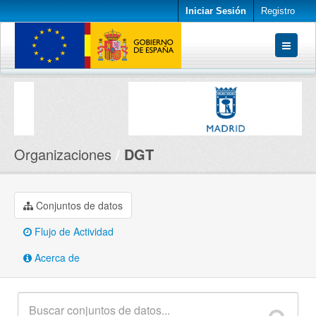
Iniciar Sesión
Registro
Conjuntos de datos
Organizaciones
Acerca de
Organizaciones
DGT
Conjuntos de datos
Flujo de Actividad
Acerca de