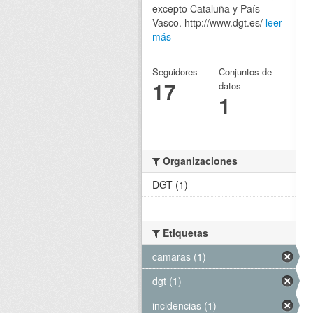
excepto Cataluña y País
Vasco. http://www.dgt.es/
leer
más
Seguidores
Conjuntos de
17
datos
1
Organizaciones
DGT (1)
Etiquetas
camaras (1)
dgt (1)
incidencias (1)