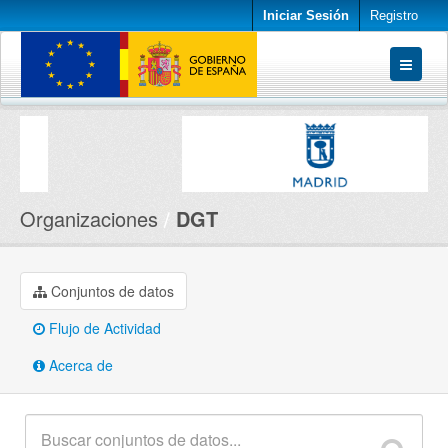
Iniciar Sesión
Registro
Conjuntos de datos
Organizaciones
Acerca de
Organizaciones
DGT
Conjuntos de datos
Flujo de Actividad
Acerca de