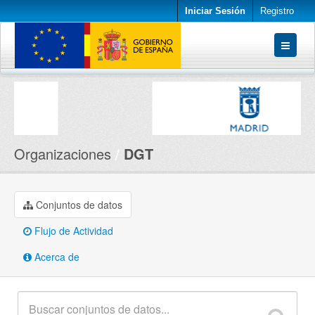
Iniciar Sesión
Registro
Conjuntos de datos
Organizaciones
Acerca de
Organizaciones
DGT
Conjuntos de datos
Flujo de Actividad
Acerca de