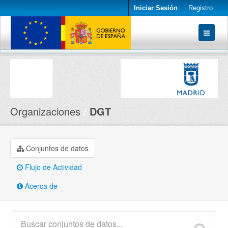
Iniciar Sesión
Registro
Conjuntos de datos
Organizaciones
Acerca de
Organizaciones
DGT
Conjuntos de datos
Flujo de Actividad
Acerca de