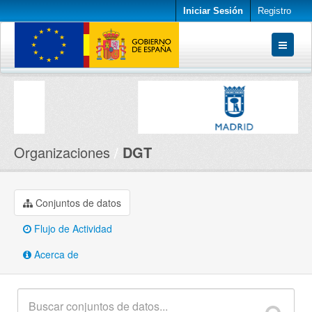
Iniciar Sesión
Registro
Conjuntos de datos
Organizaciones
Acerca de
Organizaciones
DGT
Conjuntos de datos
Flujo de Actividad
Acerca de