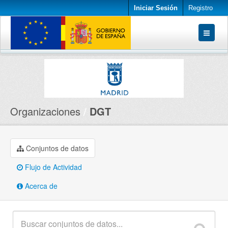
Iniciar Sesión
Registro
Conjuntos de datos
Organizaciones
Acerca de
Organizaciones
DGT
Conjuntos de datos
Flujo de Actividad
Acerca de