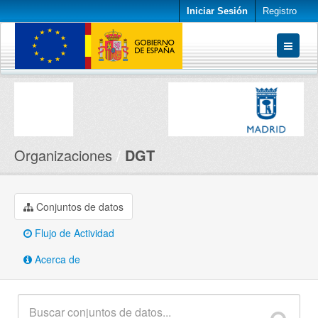
Iniciar Sesión
Registro
Conjuntos de datos
Organizaciones
Acerca de
Organizaciones
DGT
Conjuntos de datos
Flujo de Actividad
Acerca de