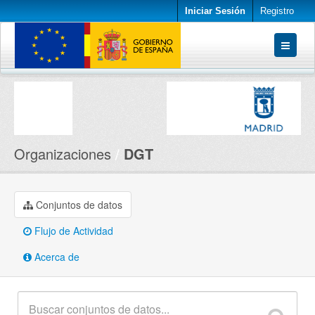
Iniciar Sesión
Registro
Conjuntos de datos
Organizaciones
Acerca de
Organizaciones
DGT
Conjuntos de datos
Flujo de Actividad
Acerca de