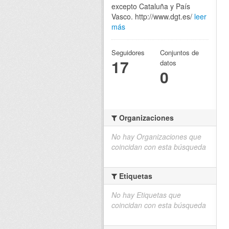
excepto Cataluña y País
Vasco. http://www.dgt.es/
leer
más
Seguidores
Conjuntos de
17
datos
0
Organizaciones
No hay Organizaciones que
coincidan con esta búsqueda
Etiquetas
No hay Etiquetas que
coincidan con esta búsqueda