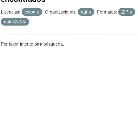
Licencias:
cc-by
Organizaciones:
dgt
Formatos:
ZIP
datex2v3
Por favor intente otra búsqueda.