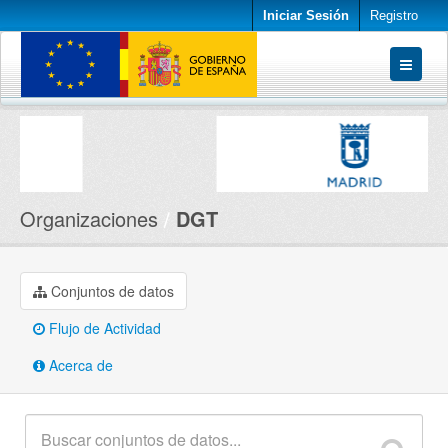
Iniciar Sesión
Registro
Conjuntos de datos
Organizaciones
Acerca de
Organizaciones
DGT
Conjuntos de datos
Flujo de Actividad
Acerca de