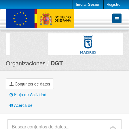
Iniciar Sesión
Registro
Conjuntos de datos
Organizaciones
Acerca de
Organizaciones
DGT
Conjuntos de datos
Flujo de Actividad
Acerca de