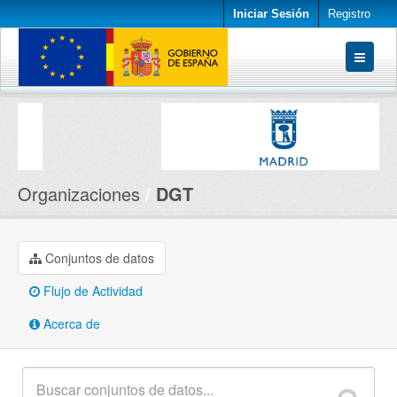
Iniciar Sesión
Registro
Conjuntos de datos
Organizaciones
Acerca de
Organizaciones
DGT
Conjuntos de datos
Flujo de Actividad
Acerca de