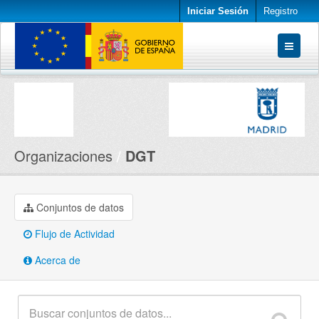
Iniciar Sesión
Registro
Conjuntos de datos
Organizaciones
Acerca de
Organizaciones
DGT
Conjuntos de datos
Flujo de Actividad
Acerca de