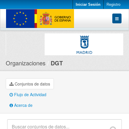
Iniciar Sesión
Registro
Conjuntos de datos
Organizaciones
Acerca de
Organizaciones
DGT
Conjuntos de datos
Flujo de Actividad
Acerca de