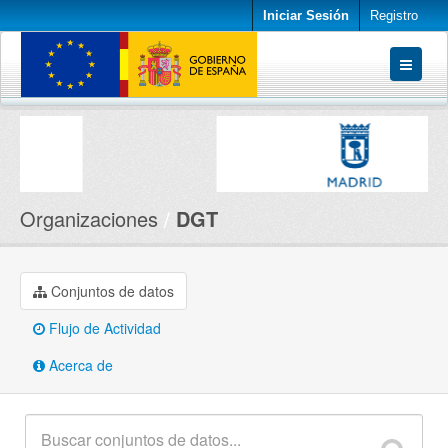
Iniciar Sesión
Registro
Conjuntos de datos
Organizaciones
Acerca de
Organizaciones
DGT
Conjuntos de datos
Flujo de Actividad
Acerca de