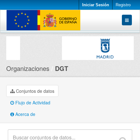
Iniciar Sesión
Registro
Conjuntos de datos
Organizaciones
Acerca de
Organizaciones
DGT
Conjuntos de datos
Flujo de Actividad
Acerca de