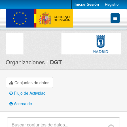
Iniciar Sesión
Registro
Conjuntos de datos
Organizaciones
Acerca de
Organizaciones
DGT
Conjuntos de datos
Flujo de Actividad
Acerca de