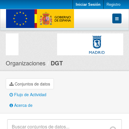
Iniciar Sesión
Registro
Conjuntos de datos
Organizaciones
Acerca de
Organizaciones
DGT
Conjuntos de datos
Flujo de Actividad
Acerca de