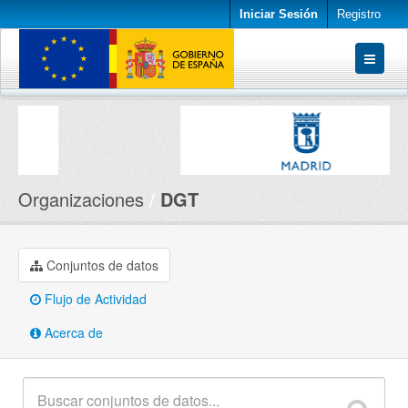
Iniciar Sesión
Registro
Conjuntos de datos
Organizaciones
Acerca de
Organizaciones
DGT
Conjuntos de datos
Flujo de Actividad
Acerca de