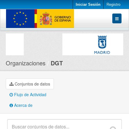
Iniciar Sesión
Registro
Conjuntos de datos
Organizaciones
Acerca de
Organizaciones
DGT
Conjuntos de datos
Flujo de Actividad
Acerca de