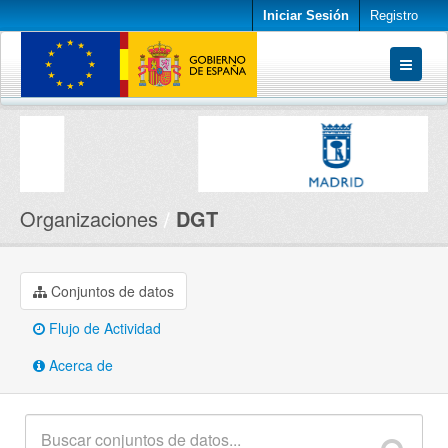
Iniciar Sesión
Registro
Conjuntos de datos
Organizaciones
Acerca de
Organizaciones
DGT
Conjuntos de datos
Flujo de Actividad
Acerca de