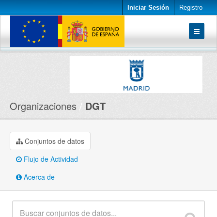
Iniciar Sesión
Registro
Conjuntos de datos
Organizaciones
Acerca de
Organizaciones
DGT
Conjuntos de datos
Flujo de Actividad
Acerca de