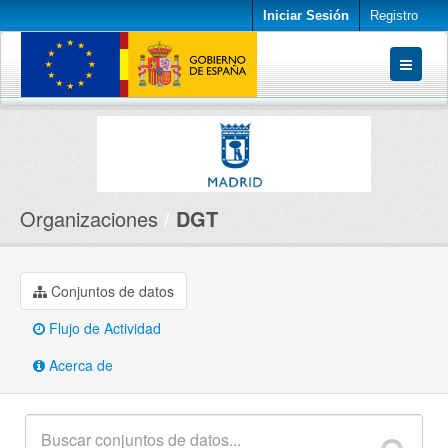
Iniciar Sesión
Registro
Conjuntos de datos
Organizaciones
Acerca de
Organizaciones
DGT
Conjuntos de datos
Flujo de Actividad
Acerca de