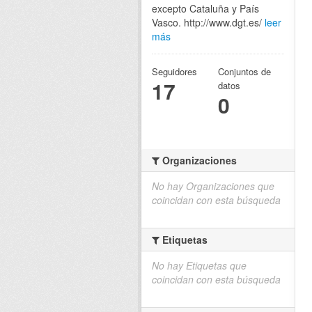
excepto Cataluña y País
Vasco. http://www.dgt.es/
leer
más
Seguidores
Conjuntos de
17
datos
0
Organizaciones
No hay Organizaciones que
coincidan con esta búsqueda
Etiquetas
No hay Etiquetas que
coincidan con esta búsqueda