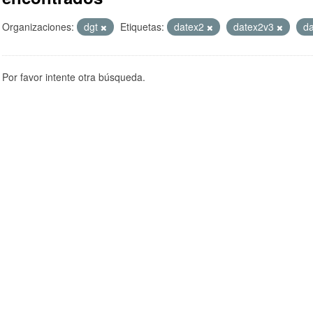
Organizaciones:
dgt
Etiquetas:
datex2
datex2v3
d
Por favor intente otra búsqueda.