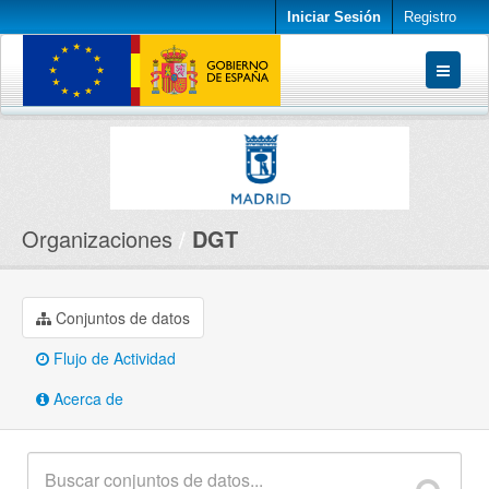
Iniciar Sesión
Registro
Conjuntos de datos
Organizaciones
Acerca de
Organizaciones
DGT
Conjuntos de datos
Flujo de Actividad
Acerca de