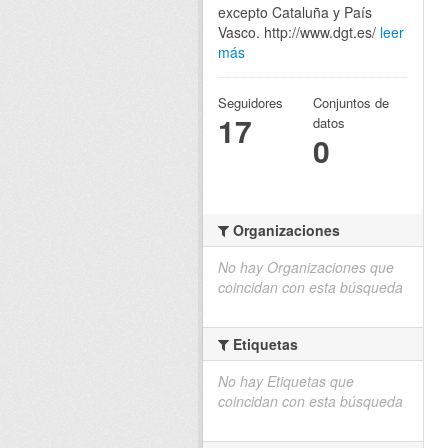
excepto Cataluña y País
Vasco. http://www.dgt.es/
leer
más
Seguidores
Conjuntos de
17
datos
0
Organizaciones
No hay Organizaciones que
coincidan con esta búsqueda
Etiquetas
No hay Etiquetas que
coincidan con esta búsqueda