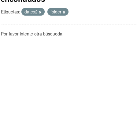
Etiquetas:
datex2
folder
Por favor intente otra búsqueda.