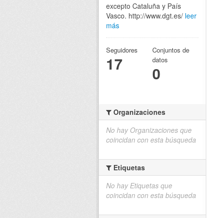
excepto Cataluña y País
Vasco. http://www.dgt.es/
leer
más
Seguidores
Conjuntos de
17
datos
0
Organizaciones
No hay Organizaciones que
coincidan con esta búsqueda
Etiquetas
No hay Etiquetas que
coincidan con esta búsqueda