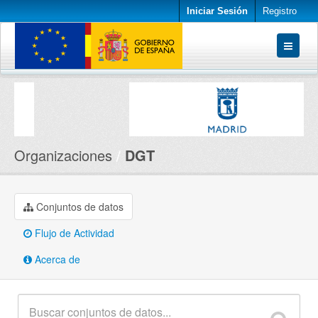
Iniciar Sesión
Registro
Conjuntos de datos
Organizaciones
Acerca de
Organizaciones
DGT
Conjuntos de datos
Flujo de Actividad
Acerca de