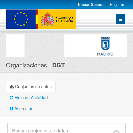
Iniciar Sesión
Registro
Conjuntos de datos
Organizaciones
Acerca de
Organizaciones
DGT
Conjuntos de datos
Flujo de Actividad
Acerca de