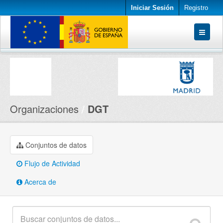
Iniciar Sesión
Registro
Conjuntos de datos
Organizaciones
Acerca de
Organizaciones
DGT
Conjuntos de datos
Flujo de Actividad
Acerca de