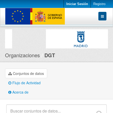
Iniciar Sesión
Registro
Conjuntos de datos
Organizaciones
Acerca de
Organizaciones
DGT
Conjuntos de datos
Flujo de Actividad
Acerca de