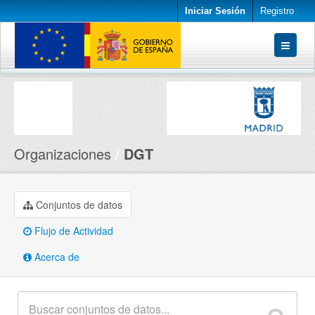
Iniciar Sesión
Registro
Conjuntos de datos
Organizaciones
Acerca de
Organizaciones
DGT
Conjuntos de datos
Flujo de Actividad
Acerca de