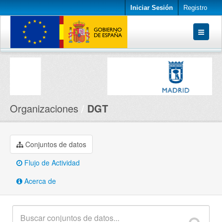
Iniciar Sesión
Registro
Conjuntos de datos
Organizaciones
Acerca de
Organizaciones
DGT
Conjuntos de datos
Flujo de Actividad
Acerca de