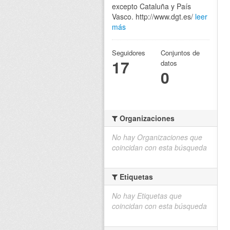
excepto Cataluña y País
Vasco. http://www.dgt.es/
leer
más
Seguidores
Conjuntos de
17
datos
0
Organizaciones
No hay Organizaciones que
coincidan con esta búsqueda
Etiquetas
No hay Etiquetas que
coincidan con esta búsqueda