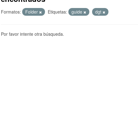
Formatos:
Folder
Etiquetas:
guide
dgt
Por favor intente otra búsqueda.