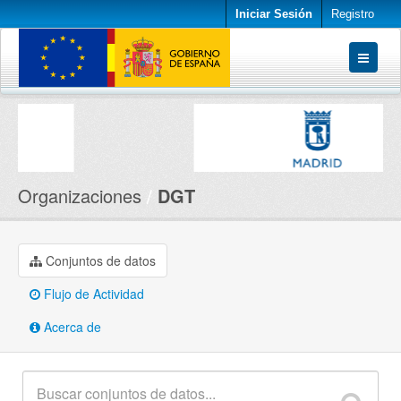
Iniciar Sesión
Registro
Conjuntos de datos
Organizaciones
Acerca de
Organizaciones
DGT
Conjuntos de datos
Flujo de Actividad
Acerca de