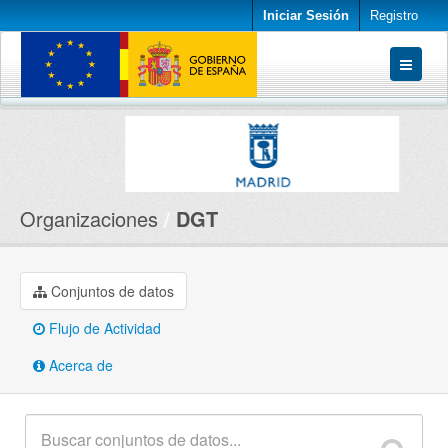
Iniciar Sesión
Registro
Conjuntos de datos
Organizaciones
Acerca de
Organizaciones
DGT
Conjuntos de datos
Flujo de Actividad
Acerca de