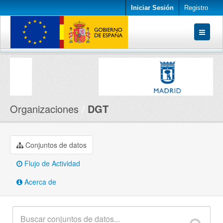
Iniciar Sesión
Registro
Conjuntos de datos
Organizaciones
Acerca de
Organizaciones
DGT
Conjuntos de datos
Flujo de Actividad
Acerca de