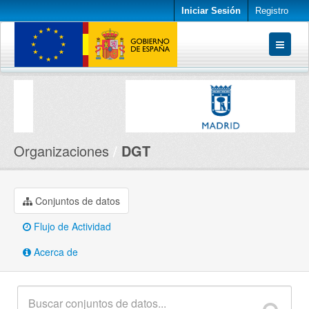
Iniciar Sesión
Registro
Conjuntos de datos
Organizaciones
Acerca de
Organizaciones
DGT
Conjuntos de datos
Flujo de Actividad
Acerca de