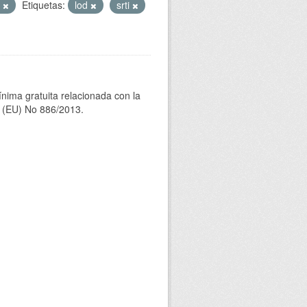
T
Etiquetas:
lod
srti
ínima gratuita relacionada con la
(EU) No 886/2013.