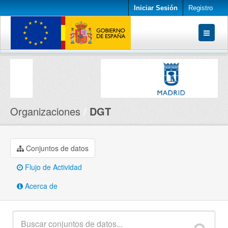
Iniciar Sesión
Registro
Conjuntos de datos
Organizaciones
Acerca de
Organizaciones
DGT
Conjuntos de datos
Flujo de Actividad
Acerca de