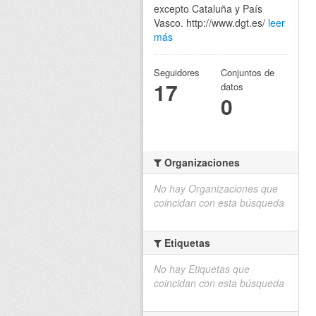
excepto Cataluña y País
Vasco. http://www.dgt.es/
leer
más
Seguidores
Conjuntos de
17
datos
0
Organizaciones
No hay Organizaciones que
coincidan con esta búsqueda
Etiquetas
No hay Etiquetas que
coincidan con esta búsqueda