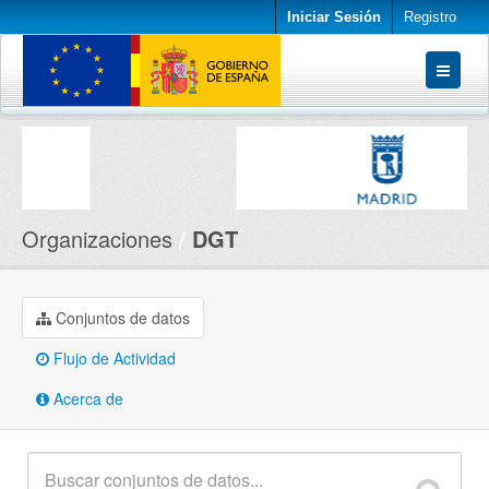
Iniciar Sesión
Registro
Conjuntos de datos
Organizaciones
Acerca de
Organizaciones
DGT
Conjuntos de datos
Flujo de Actividad
Acerca de