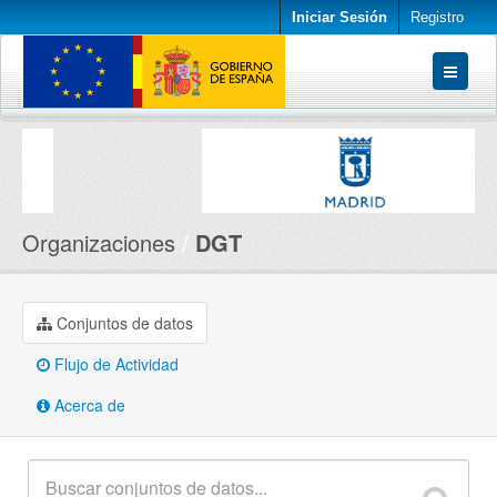
Iniciar Sesión
Registro
Conjuntos de datos
Organizaciones
Acerca de
Organizaciones
DGT
Conjuntos de datos
Flujo de Actividad
Acerca de