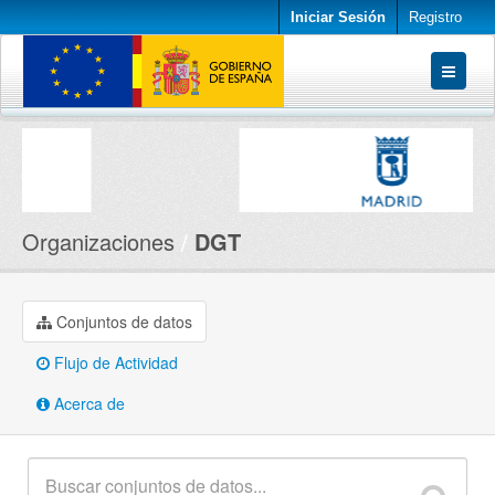
Iniciar Sesión
Registro
Conjuntos de datos
Organizaciones
Acerca de
Organizaciones
DGT
Conjuntos de datos
Flujo de Actividad
Acerca de