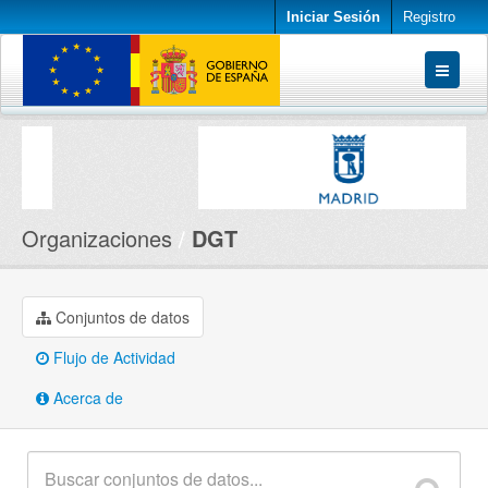
Iniciar Sesión
Registro
Conjuntos de datos
Organizaciones
Acerca de
Organizaciones
DGT
Conjuntos de datos
Flujo de Actividad
Acerca de