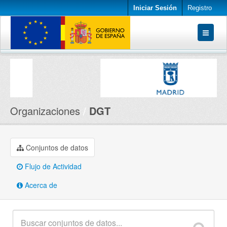
Iniciar Sesión
Registro
Conjuntos de datos
Organizaciones
Acerca de
Organizaciones
DGT
Conjuntos de datos
Flujo de Actividad
Acerca de