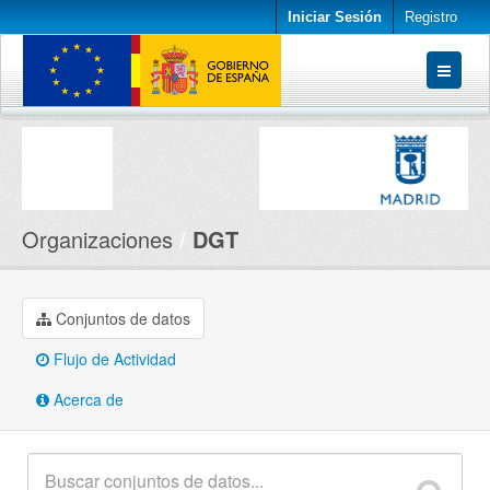
Iniciar Sesión
Registro
Conjuntos de datos
Organizaciones
Acerca de
Organizaciones
DGT
Conjuntos de datos
Flujo de Actividad
Acerca de