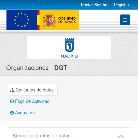
Iniciar Sesión
Registro
Conjuntos de datos
Organizaciones
Acerca de
Organizaciones
DGT
Conjuntos de datos
Flujo de Actividad
Acerca de