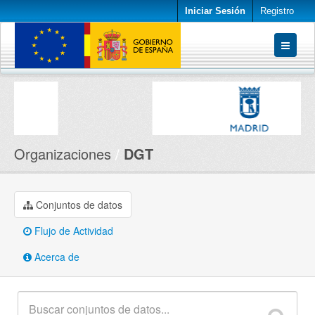
Iniciar Sesión
Registro
Conjuntos de datos
Organizaciones
Acerca de
Organizaciones
DGT
Conjuntos de datos
Flujo de Actividad
Acerca de